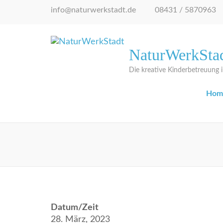
Zum
info@naturwerkstadt.de
08431 / 5870963
Inhalt
springen
(Eingabetaste
NaturWerkSta
drücken)
Die kreative Kinderbetreuung
Hom
Datum/Zeit
28. März, 2023