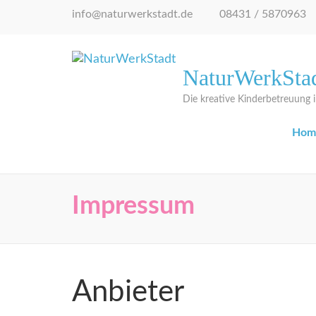
Zum
info@naturwerkstadt.de
08431 / 5870963
Inhalt
springen
(Eingabetaste
NaturWerkSta
drücken)
Die kreative Kinderbetreuung
Hom
Impressum
Anbieter