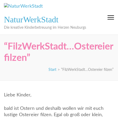
Zum
Inhalt
springen
NaturWerkStadt
(Eingabetaste
drücken)
Die kreative Kinderbetreuung im Herzen Neuburgs
“FilzWerkStadt…Ostereier
filzen”
Start
>
“FilzWerkStadt…Ostereier filzen”
Liebe Kinder,
bald ist Ostern und deshalb wollen wir mit euch
lustige Ostereier filzen. Egal ob groß oder klein,