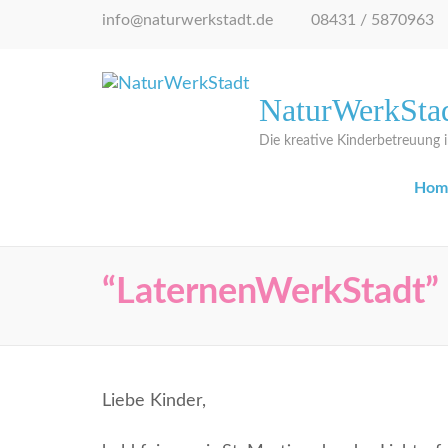
Zum
info@naturwerkstadt.de
08431 / 5870963
Inhalt
springen
(Eingabetaste
NaturWerkSta
drücken)
Die kreative Kinderbetreuung
Hom
“LaternenWerkStadt”
Liebe Kinder,