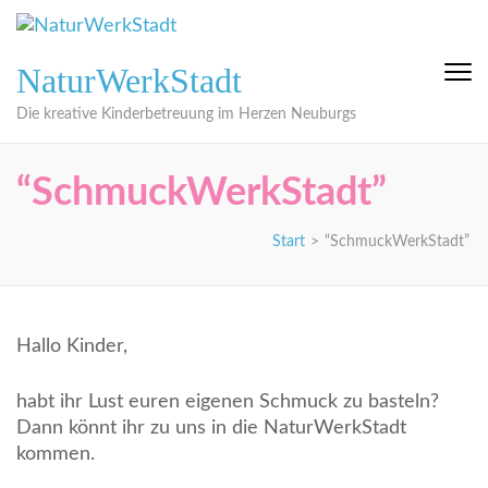
Zum
Inhalt
springen
NaturWerkStadt
(Eingabetaste
drücken)
Die kreative Kinderbetreuung im Herzen Neuburgs
“SchmuckWerkStadt”
Start
>
“SchmuckWerkStadt”
Hallo Kinder,
habt ihr Lust euren eigenen Schmuck zu basteln?
Dann könnt ihr zu uns in die NaturWerkStadt
kommen.