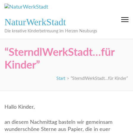
Zum
Inhalt
springen
NaturWerkStadt
(Eingabetaste
drücken)
Die kreative Kinderbetreuung im Herzen Neuburgs
“SterndlWerkStadt…für
Kinder”
Start
>
“SterndlWerkStadt…für Kinder”
Hallo Kinder,
an diesem Nachmittag basteln wir gemeinsam
wunderschöne Sterne aus Papier, die in euer